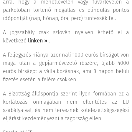
arra, hogy a menetlevélen vagy fuvarlevélen a
parkolóban történő megállás és elindulás pontos
időpontját (nap, hónap, óra, perc) tüntessék fel.
A jogszabály csak szlovén nyelven érhető el a
következő
linken »
.
A feljegyzés hiánya azonnali 1000 eurós bírságot von
maga után a gépjárművezető részére, újabb 4000
eurós bírságot a vállalkozásnak, ami 8 napon belüli
fizetés esetén a felére csökken.
A Bizottság álláspontja szerint ilyen formában ez a
korlátozás önmagában nem ellentétes az EU
szabályaival, és nem terveznek kötelezettségszegési
eljárást kezdeményezni a tagország ellen.