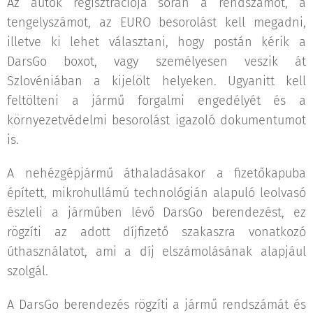
Az autók regisztrációja során a rendszámot, a
tengelyszámot, az EURO besorolást kell megadni,
illetve ki lehet választani, hogy postán kérik a
DarsGo boxot, vagy személyesen veszik át
Szlovéniában a kijelölt helyeken. Ugyanitt kell
feltölteni a jármű forgalmi engedélyét és a
környezetvédelmi besorolást igazoló dokumentumot
is.
A nehézgépjármű áthaladásakor a fizetőkapuba
épített, mikrohullámú technológián alapuló leolvasó
észleli a járműben lévő DarsGo berendezést, ez
rögzíti az adott díjfizető szakaszra vonatkozó
úthasználatot, ami a díj elszámolásának alapjául
szolgál.
A DarsGo berendezés rögzíti a jármű rendszámát és