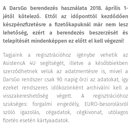
A DarsGo berendezés használata 2018. április 1-
jétől kötelező. Ettől az időponttól kezdődően
készpénzfizetésre a fizetőkapuknál már nem lesz
lehetőség, ezért a berendezés beszerzését és
telepítését mindenképpen ez előtt el kell végezni!
Tagjaink a regisztrációhoz igénybe vehetik az
AsistencA 4U segítségét, illetve a későbbiekben
szerződhetnek velük az adatmentésre is, mivel a
DarsGo rendszer csak 90 napig őrzi az adatokat, így
ezeket rendszeres időközönként archiválni kell a
visszakereshetőség végett. A regisztrációhoz
szükséges: forgalmi engedély, EURO-besorolásról
szóló igazolás, cégadatok, cégkivonat, utólagos
fizetés esetén kártyaadatok.