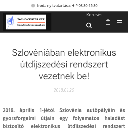
Iroda nyitvatartása: H-P 08:30-15:30
Keresés
Szlovéniában elektronikus
útdíjszedési rendszert
vezetnek be!
2018.01.20
2018. á
prilis 1-jétől Szlovénia autópályáin és
gyorsforgalmi útjain egy folyamatos haladást
biztosító elektronikus útdíjszedési rendszert