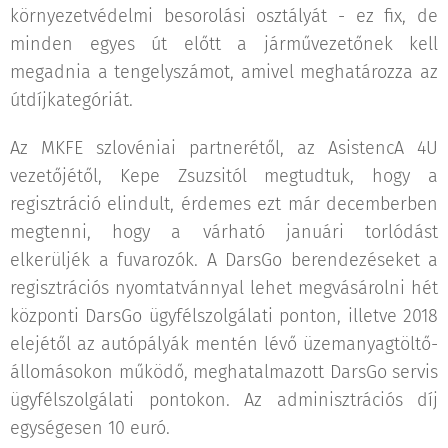
környezetvédelmi besorolási osztályát - ez fix, de
minden egyes út előtt a járművezetőnek kell
megadnia a tengelyszámot, amivel meghatározza az
útdíjkategóriát.
Az MKFE szlovéniai partnerétől, az AsistencA 4U
vezetőjétől, Kepe Zsuzsitól megtudtuk, hogy a
regisztráció elindult, érdemes ezt már decemberben
megtenni, hogy a várható januári torlódást
elkerüljék a fuvarozók. A DarsGo berendezéseket a
regisztrációs nyomtatvánnyal lehet megvásárolni hét
központi DarsGo ügyfélszolgálati ponton, illetve 2018
elejétől az autópályák mentén lévő üzemanyagtöltő-
állomásokon működő, meghatalmazott DarsGo servis
ügyfélszolgálati pontokon. Az adminisztrációs díj
egységesen 10 euró.