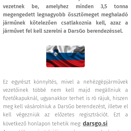
vezetnek be, amelyhez minden 3,5 tonna
megengedett legnagyobb össztömeget meghaladó
járműnek kötelezően csatlakoznia kell, azaz a
járművet fel kell szerelni a DarsGo berendezéssel.
Ez egyrészt könnyítés, mivel a nehézgépjárművek
vezetőinek többé nem kell majd megállniuk a
fizetőkapuknál, ugyanakkor terhet is ró rájuk, hiszen
meg kell vásárolniuk a DarsGo berendezést, illetve el
kell végezniük az előzetes regisztrációt. Ezt a
darsgo.si
következő honlapon tehetik meg: