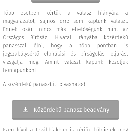
Több esetben kértük a válasz hiányára a
magyarázatot, sajnos erre sem kaptunk választ.
Ennek okán nincs más lehetőségünk mint az
Országos Bírósági Hivatal irányába közérdekű
panasszal élni, hogy a több pontban is
jogszabálysértő elbírálási és bírságolási eljárást
vizsgálja meg. Amint választ kapunk közöljük
honlapunkon!
A közérdekű panaszt itt olvashatod:
Közérdekű panasz beadvány
Ezen kívül a továbbiakban is kérjük küldjétek meg