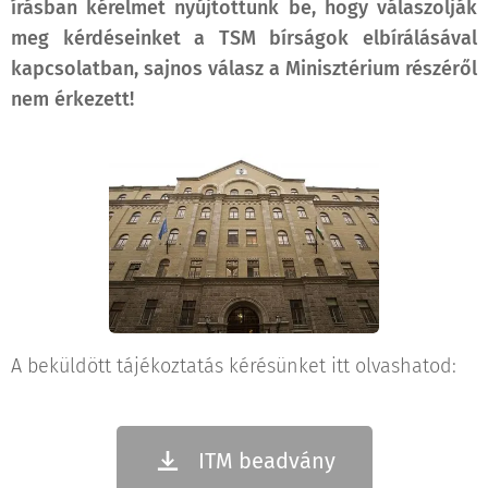
írásban kérelmet nyújtottunk be, hogy válaszolják
meg kérdéseinket a TSM bírságok elbírálásával
kapcsolatban, sajnos válasz a Minisztérium részéről
nem érkezett!
A beküldött tájékoztatás kérésünket itt olvashatod:
ITM beadvány