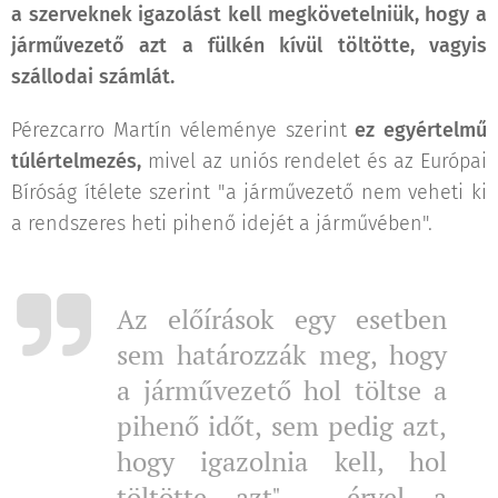
a szerveknek igazolást kell megkövetelniük, hogy a
járművezető azt a fülkén kívül töltötte, vagyis
szállodai számlát.
Pérezcarro Martín véleménye szerint
ez egyértelmű
túlértelmezés,
mivel az uniós rendelet és az Európai
Bíróság ítélete szerint "a járművezető nem veheti ki
a rendszeres heti pihenő idejét a járművében".
Az előírások egy esetben
sem határozzák meg, hogy
a járművezető hol töltse a
pihenő időt, sem pedig azt,
hogy igazolnia kell, hol
töltötte azt"
- érvel a