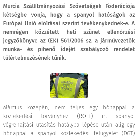
Murcia Szállítmányozási Szövetségek Föderációja
kétségbe vonja, hogy a spanyol hatóságok az
Európai Unió előírásai szerint tevékenykednek-e. A
nemrégen közzétett heti szünet ellenőrzési
jegyzőkönyve az (EK) 561/2006 sz. a járművezetők
munka- és pihenő idejét szabályozó rendelet
túlértelmezésének tűnik.
Március közepén, nem teljes egy hónappal a
közlekedési törvényhez (ROTT) írt spanyol
végrehajtási utasítás hatályba lépése után alig egy
hónappal a spanyol közlekedési felügyelet (DGT)