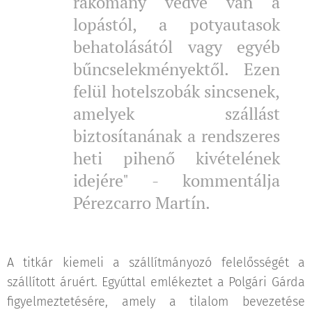
rakomány védve van a
lopástól, a potyautasok
behatolásától vagy egyéb
bűncselekményektől. Ezen
felül hotelszobák sincsenek,
amelyek szállást
biztosítanának a rendszeres
heti pihenő kivételének
idejére" - kommentálja
Pérezcarro Martín.
A titkár kiemeli a szállítmányozó felelősségét a
szállított áruért. Egyúttal emlékeztet a Polgári Gárda
figyelmeztetésére, amely a tilalom bevezetése