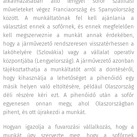
alkalmazásában álló lengyel sofőr szállítási
műveleteket végez Franciaország és Spanyolország
között. A munkáltatónak fel kell ajánlania a
választást ennek a sofőrnek, és ennek megfelelően
kell megszerveznie a munkát annak érdekében,
hogy a járművezető rendszeresen visszatérhessen a
lakóhelyére (Szlovákia) vagy a vállalat operatív
központjába (Lengyelország). A járművezető azonban
tájékoztathatja a munkáltatót arról a döntéséről,
hogy kihasználja a lehetőséget a pihenőidő egy
másik helyen való eltöltésére, például Olaszország
déli részére kéri ezt. A pihenőidő után a sofőr
egyenesen onnan megy, ahol Olaszországban
pihent, és ott újrakezdi a munkát.
Hogyan igazolja a fuvarozási vállalkozás, hogy a
munkát úgy szervezte meg, hogy a sofőrnek