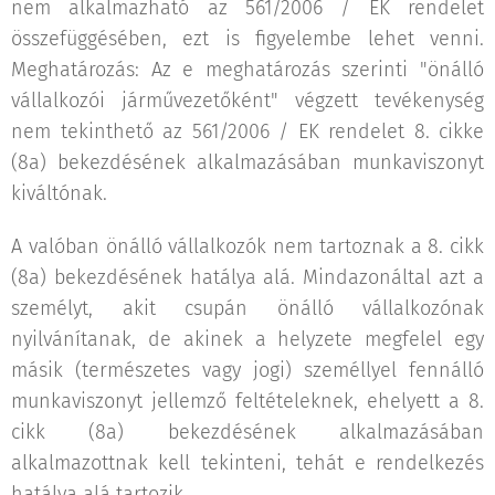
nem alkalmazható az 561/2006 / EK rendelet
összefüggésében, ezt is figyelembe lehet venni.
Meghatározás: Az e meghatározás szerinti "önálló
vállalkozói járművezetőként" végzett tevékenység
nem tekinthető az 561/2006 / EK rendelet 8. cikke
(8a) bekezdésének alkalmazásában munkaviszonyt
kiváltónak.
A valóban önálló vállalkozók nem tartoznak a 8. cikk
(8a) bekezdésének hatálya alá. Mindazonáltal azt a
személyt, akit csupán önálló vállalkozónak
nyilvánítanak, de akinek a helyzete megfelel egy
másik (természetes vagy jogi) személlyel fennálló
munkaviszonyt jellemző feltételeknek, ehelyett a 8.
cikk (8a) bekezdésének alkalmazásában
alkalmazottnak kell tekinteni, tehát e rendelkezés
hatálya alá tartozik.