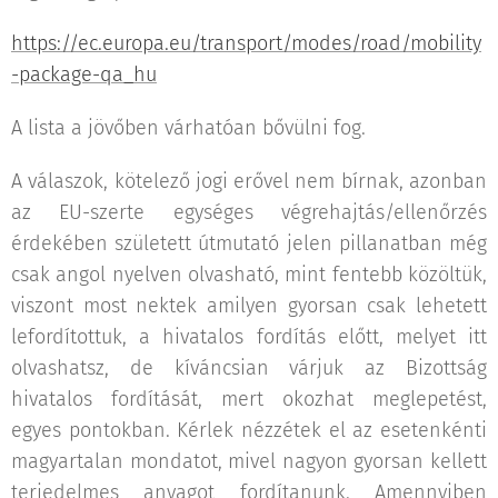
https://ec.europa.eu/transport/modes/road/mobility
-package-qa_hu
A lista a jövőben várhatóan bővülni fog.
A válaszok, kötelező jogi erővel nem bírnak, azonban
az EU-szerte egységes végrehajtás/ellenőrzés
érdekében született útmutató jelen pillanatban még
csak angol nyelven olvasható, mint fentebb közöltük,
viszont most nektek amilyen gyorsan csak lehetett
lefordítottuk, a hivatalos fordítás előtt, melyet itt
olvashatsz, de kíváncsian várjuk az Bizottság
hivatalos fordítását, mert okozhat meglepetést,
egyes pontokban. Kérlek nézzétek el az esetenkénti
magyartalan mondatot, mivel nagyon gyorsan kellett
terjedelmes anyagot fordítanunk. Amennyiben