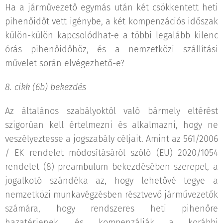
Ha a járművezető egymás után két csökkentett heti
pihenőidőt vett igénybe, a két kompenzációs időszak
külön-külön kapcsolódhat-e a többi legalább kilenc
órás pihenőidőhöz, és a nemzetközi szállítási
művelet során elvégezhető-e?
8. cikk (6b) bekezdés
Az általános szabályoktól való bármely eltérést
szigorúan kell értelmezni és alkalmazni, hogy ne
veszélyeztesse a jogszabály céljait. Amint az 561/2006
/ EK rendelet módosításáról szóló (EU) 2020/1054
rendelet (8) preambulum bekezdésében szerepel, a
jogalkotó szándéka az, hogy lehetővé tegye a
nemzetközi munkavégzésben résztvevő járművezetők
számára, hogy rendszeres heti pihenőre
hazatérjenek, és kompenzálják a korábbi