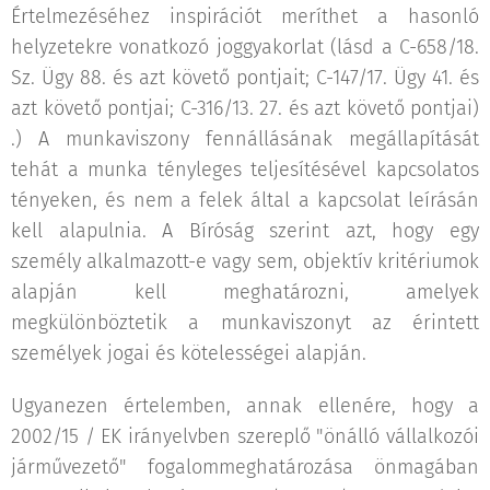
Értelmezéséhez inspirációt meríthet a hasonló
helyzetekre vonatkozó joggyakorlat (lásd a C-658/18.
Sz. Ügy 88. és azt követő pontjait; C-147/17. Ügy 41. és
azt követő pontjai; C-316/13. 27. és azt követő pontjai)
.) A munkaviszony fennállásának megállapítását
tehát a munka tényleges teljesítésével kapcsolatos
tényeken, és nem a felek által a kapcsolat leírásán
kell alapulnia. A Bíróság szerint azt, hogy egy
személy alkalmazott-e vagy sem, objektív kritériumok
alapján kell meghatározni, amelyek
megkülönböztetik a munkaviszonyt az érintett
személyek jogai és kötelességei alapján.
Ugyanezen értelemben, annak ellenére, hogy a
2002/15 / EK irányelvben szereplő "önálló vállalkozói
járművezető" fogalommeghatározása önmagában