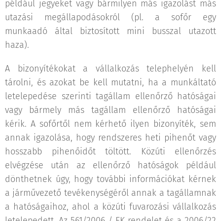
például jegyeket vagy bármilyen más igazolást más
utazási megállapodásokról (pl. a sofőr egy
munkaadó által biztosított mini busszal utazott
haza).
A bizonyítékokat a vállalkozás telephelyén kell
tárolni, és azokat be kell mutatni, ha a munkáltató
letelepedése szerinti tagállam ellenőrző hatóságai
vagy bármely más tagállam ellenőrző hatóságai
kérik. A sofőrtől nem kérhető ilyen bizonyíték, sem
annak igazolása, hogy rendszeres heti pihenőt vagy
hosszabb pihenőidőt töltött. Közúti ellenőrzés
elvégzése után az ellenőrző hatóságok például
dönthetnek úgy, hogy további információkat kérnek
a járművezető tevékenységéről annak a tagállamnak
a hatóságaihoz, ahol a közúti fuvarozási vállalkozás
letelepedett. Az 561/2006 / EK rendelet és a 2006/22