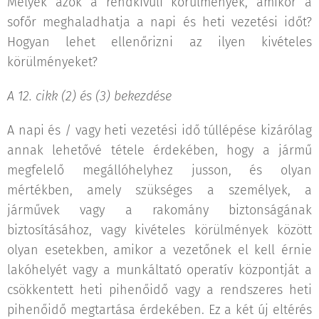
Melyek azok a rendkívüli körülmények, amikor a
sofőr meghaladhatja a napi és heti vezetési időt?
Hogyan lehet ellenőrizni az ilyen kivételes
körülményeket?
A 12. cikk (2) és (3) bekezdése
A napi és / vagy heti vezetési idő túllépése kizárólag
annak lehetővé tétele érdekében, hogy a jármű
megfelelő megállóhelyhez jusson, és olyan
mértékben, amely szükséges a személyek, a
járművek vagy a rakomány biztonságának
biztosításához, vagy kivételes körülmények között
olyan esetekben, amikor a vezetőnek el kell érnie
lakóhelyét vagy a munkáltató operatív központját a
csökkentett heti pihenőidő vagy a rendszeres heti
pihenőidő megtartása érdekében. Ez a két új eltérés