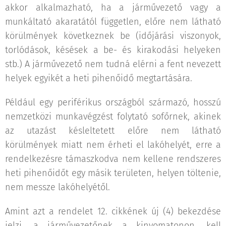
akkor alkalmazható, ha a járművezető vagy a
munkáltató akaratától független, előre nem látható
körülmények következnek be (időjárási viszonyok,
torlódások, késések a be- és kirakodási helyeken
stb.) A járművezető nem tudná elérni a fent nevezett
helyek egyikét a heti pihenőidő megtartására.
Például egy periférikus országból származó, hosszú
nemzetközi munkavégzést folytató sofőrnek, akinek
az utazást késleltetett előre nem látható
körülmények miatt nem érheti el lakóhelyét, erre a
rendelkezésre támaszkodva nem kellene rendszeres
heti pihenőidőt egy másik területen, helyen töltenie,
nem messze lakóhelyétől.
Amint azt a rendelet 12. cikkének új (4) bekezdése
jelzi, a járművezetőnek a kinyomatonon, kell