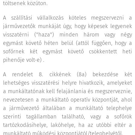
töltsenek közúton.
A szállítási vállalkozás köteles megszervezni a
járművezetők munkáját úgy, hogy képesek legyenek
visszatérni ("haza") minden három vagy négy
egymást követő héten belül (attól függően, hogy a
sofőrnek két egymást követő csökkentett heti
pihenője volt-e) .
A rendelet 8. cikkének (8a) bekezdése két
lehetséges visszatérési helyre hivatkozik, amelyeket
a munkáltatónak kell felajánlania és megszerveznie,
nevezetesen a munkáltató operatív központját, ahol
a járművezető általában a munkáltató telephelye
szerinti tagállamban található, vagy a sofőrök
tartózkodásihelye, lakóhelye, ha az utóbbi eltér a
munkáltató működési központjától/telephelyétől.