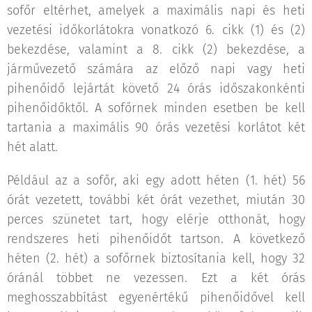
sofőr eltérhet, amelyek a maximális napi és heti
vezetési időkorlátokra vonatkozó 6. cikk (1) és (2)
bekezdése, valamint a 8. cikk (2) bekezdése, a
járművezető számára az előző napi vagy heti
pihenőidő lejártát követő 24 órás időszakonkénti
pihenőidőktől. A sofőrnek minden esetben be kell
tartania a maximális 90 órás vezetési korlátot két
hét alatt.
Például az a sofőr, aki egy adott héten (1. hét) 56
órát vezetett, további két órát vezethet, miután 30
perces szünetet tart, hogy elérje otthonát, hogy
rendszeres heti pihenőidőt tartson. A következő
héten (2. hét) a sofőrnek biztosítania kell, hogy 32
óránál többet ne vezessen. Ezt a két órás
meghosszabbítást egyenértékű pihenőidővel kell