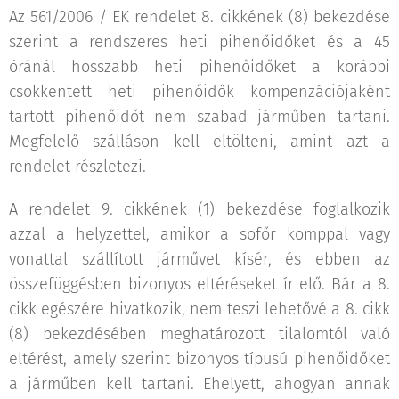
Az 561/2006 / EK rendelet 8. cikkének (8) bekezdése
szerint a rendszeres heti pihenőidőket és a 45
óránál hosszabb heti pihenőidőket a korábbi
csökkentett heti pihenőidők kompenzációjaként
tartott pihenőidőt nem szabad járműben tartani.
Megfelelő szálláson kell eltölteni, amint azt a
rendelet részletezi.
A rendelet 9. cikkének (1) bekezdése foglalkozik
azzal a helyzettel, amikor a sofőr komppal vagy
vonattal szállított járművet kísér, és ebben az
összefüggésben bizonyos eltéréseket ír elő. Bár a 8.
cikk egészére hivatkozik, nem teszi lehetővé a 8. cikk
(8) bekezdésében meghatározott tilalomtól való
eltérést, amely szerint bizonyos típusú pihenőidőket
a járműben kell tartani. Ehelyett, ahogyan annak