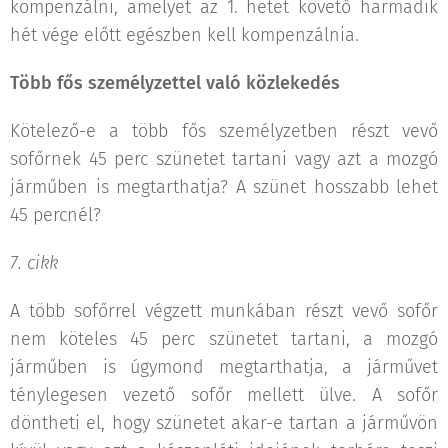
kompenzálni, amelyet az 1. hetet követő harmadik
hét vége előtt egészben kell kompenzálnia.
Több fős személyzettel való közlekedés
Kötelező-e a több fős személyzetben részt vevő
sofőrnek 45 perc szünetet tartani vagy azt a mozgó
járműben is megtarthatja? A szünet hosszabb lehet
45 percnél?
7. cikk
A több sofőrrel végzett munkában részt vevő sofőr
nem köteles 45 perc szünetet tartani, a mozgó
járműben is úgymond megtarthatja, a járművet
ténylegesen vezető sofőr mellett ülve. A sofőr
döntheti el, hogy szünetet akar-e tartan a járművön