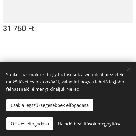
31 750
Ft
Sütiket használunk, hogy biztosítsuk a weboldal megfelelő
működését és biztonságát, valamint hogy a lehető legjobb
felhasználói élményt kínáljuk Neked.
"Iránytű a fuvarozásban!"
Tacho Center
Sütik
Csak a legszükségesebbek elfogadása
Kosárba
Összes elfogadása
Haladó beállítások megnyitása