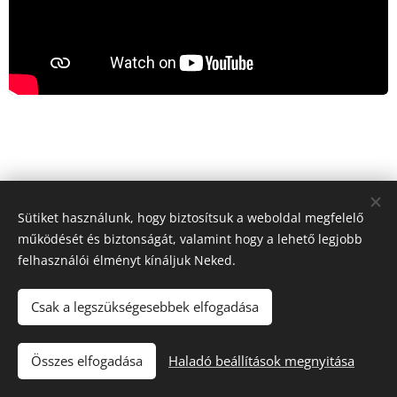
Sütiket használunk, hogy biztosítsuk a weboldal megfelelő
működését és biztonságát, valamint hogy a lehető legjobb
felhasználói élményt kínáljuk Neked.
Csak a legszükségesebbek elfogadása
"Iránytű a fuvarozásban!"
Összes elfogadása
Haladó beállítások megnyitása
Tacho Center
Sütik