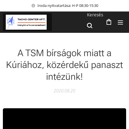
Iroda nyitvatartása: H-P 08:30-15:30
Keresés
A TSM bírságok miatt a
Kúriához, közérdekű panaszt
intézünk!
2020.08.20