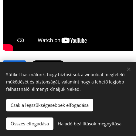
Share
Sütiket használunk, hogy biztosítsuk a weboldal megfelelő
működését és biztonságát, valamint hogy a lehető legjobb
felhasználói élményt kínáljuk Neked.
Csak a legszükségesebbek elfogadása
"Iránytű a fuvarozásban!"
Összes elfogadása
Haladó beállítások megnyitása
Tacho Center
Sütik