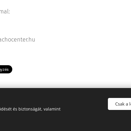
mal:
achocenter.hu
Csak a 
dését és biztonságát, valamint