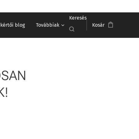
Keresés
akértői blog
Továbbiak
Kosár
OSAN
K!