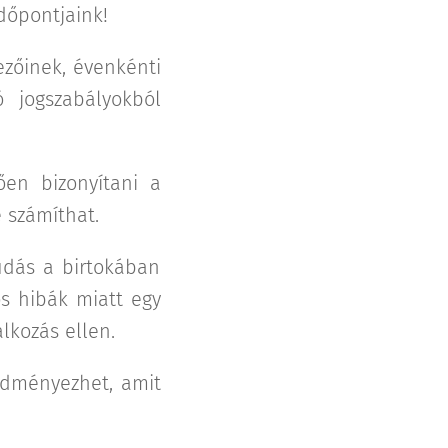
dőpontjaink!
vezőinek, évenkénti
 jogszabályokból
en bizonyítani a
e számíthat.
udás a birtokában
s hibák miatt egy
lkozás ellen.
redményezhet, amit