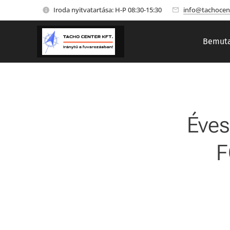
Iroda nyitvatartása: H-P 08:30-15:30
info@tachocen
Bemuta
Éve
F