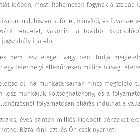
ntját időben, most! Rohamosan fogynak a szabad i
zalommal, hiszen sofőrjei, irányítói, és fuvarszer
6/EK rendelet, valamint a további kapcsolódó
 jogszabály írja elő.
k nem tesz eleget, vagy nem tudja megfelelő
 egy telephelyi ellenőrzésen milliós bírság tételr
felejtse el, ha munkatársainak nincs megfelelő t
m lesz munkájuk költséghatékony, és a folyamato
ellenőrzésnél folyamatosan eljárás indulhat a válla
zezres, éves szinten milliós kidobott pénzeket e
lthetne. Bízza ránk ezt, és Ön csak nyerhet!