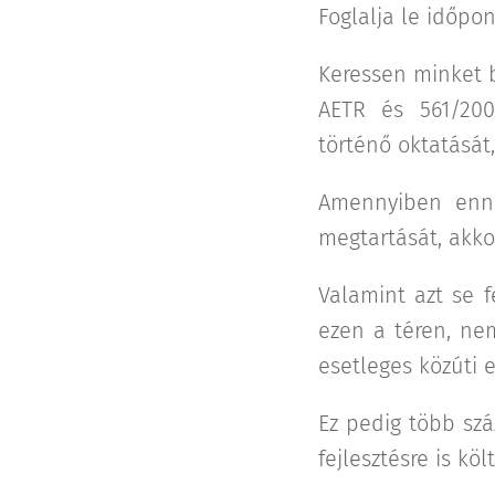
Foglalja le időpo
Keressen minket bi
AETR és 561/200
történő oktatását,
Amennyiben enne
megtartását, akkor
Valamint azt se 
ezen a téren, ne
esetleges közúti 
Ez pedig több szá
fejlesztésre is kö