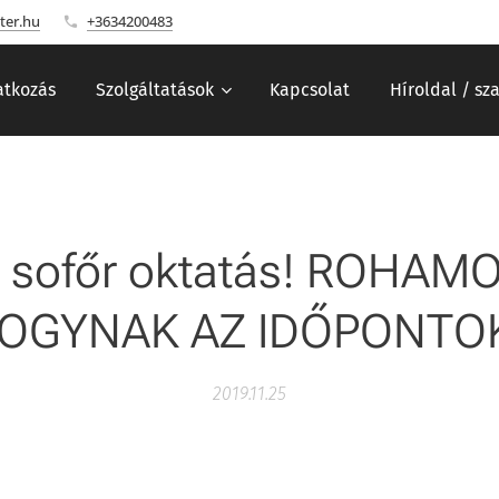
ter.hu
+3634200483
tkozás
Szolgáltatások
Kapcsolat
Híroldal / sz
s sofőr oktatás! ROHAM
OGYNAK AZ IDŐPONTO
2019.11.25