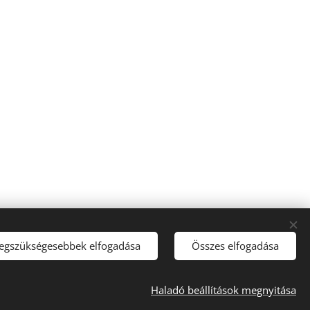
legszükségesebbek elfogadása
Összes elfogadása
Haladó beállítások megnyitása