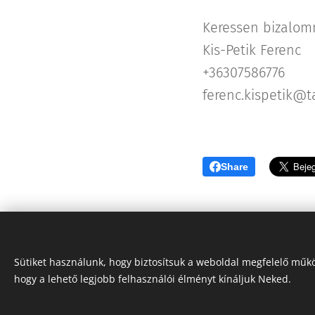
Keressen bizalom
Kis-Petik Ferenc
+36307586776
ferenc.kispetik@t
Share
Sütiket használunk, hogy biztosítsuk a weboldal megfelelő műkö
hogy a lehető legjobb felhasználói élményt kínáljuk Neked.