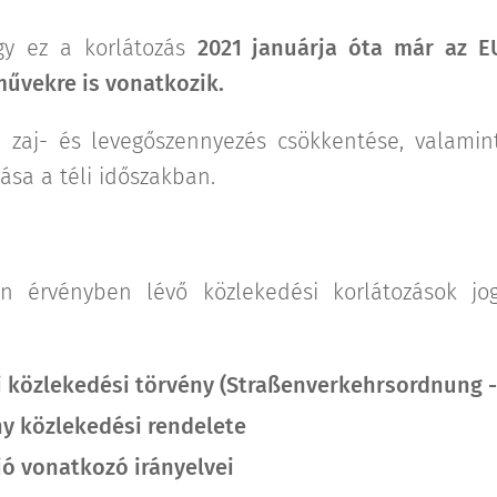
gy ez a korlátozás
2021 januárja óta már az E
művekre is vonatkozik.
zaj- és levegőszennyezés csökkentése, valamint
ása a téli időszakban.
n érvényben lévő közlekedési korlátozások jog
i közlekedési törvény (Straßenverkehrsordnung -
ny közlekedési rendelete
ió vonatkozó irányelvei