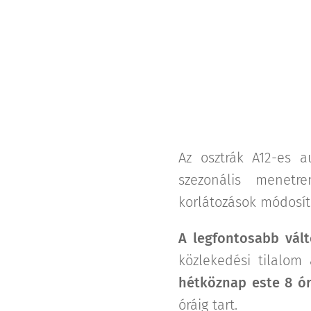
Az osztrák A12-es a
szezonális menetr
korlátozások módosítá
A legfontosabb vált
közlekedési tilalom
hétköznap este 8 ó
óráig tart.