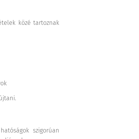
ételek közé tartoznak
yok
jtani.
 hatóságok szigorúan