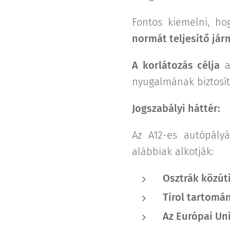
Fontos kiemelni, ho
normát teljesítő jár
A korlátozás célja
a 
nyugalmának biztosít
Jogszabályi háttér:
Az A12-es autópályá
alábbiak alkotják:
Osztrák közút
Tirol tartomá
Az Európai Un