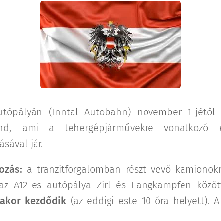
utópályán (Inntal Autobahn) november 1-jétől 
end, ami a tehergépjárművekre vonatkozó éj
sával jár.
ozás:
a tranzitforgalomban részt vevő kamionokr
 az A12-es autópálya Zirl és Langkampfen közö
rakor kezdődik
(az eddigi este 10 óra helyett). 