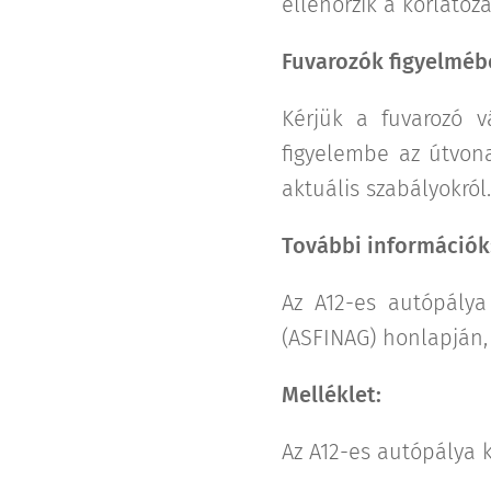
ellenőrzik a korlátoz
Fuvarozók figyelméb
Kérjük a fuvarozó v
figyelembe az útvon
aktuális szabályokról.
További információk
Az A12-es autópálya 
(ASFINAG) honlapján,
Melléklet:
Az A12-es autópálya k