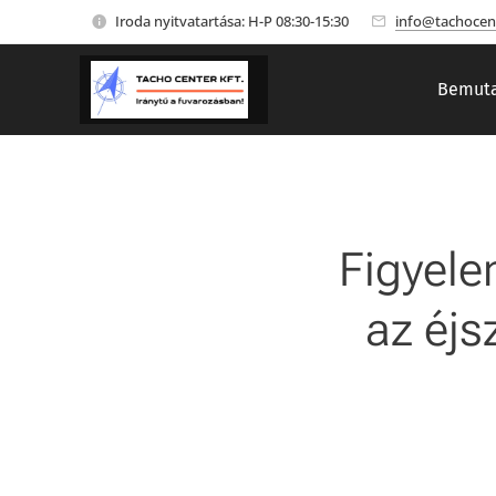
Iroda nyitvatartása: H-P 08:30-15:30
info@tachocen
Bemuta
Figyele
az éjs