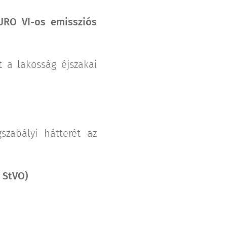
URO VI-os emissziós
 a lakosság éjszakai
szabályi hátterét az
 StVO)