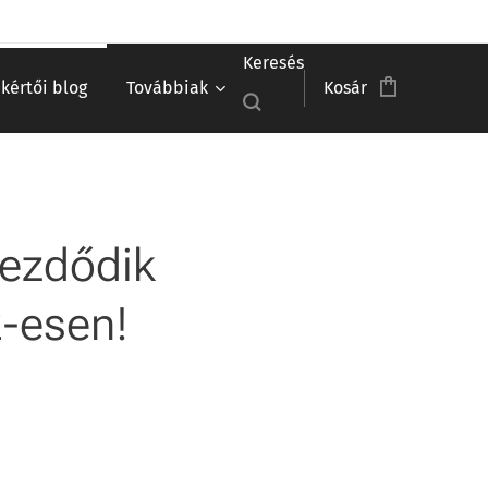
Keresés
akértői blog
Továbbiak
Kosár
kezdődik
2-esen!