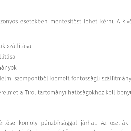
zonyos esetekben mentesítést lehet kérni. A kiv
k szállítása
llítása
tmányok
delmi szempontból kiemelt fontosságú szállítmán
érelmet a Tirol tartományi hatóságokhoz kell benyú
tése komoly pénzbírsággal járhat. Az osztrák