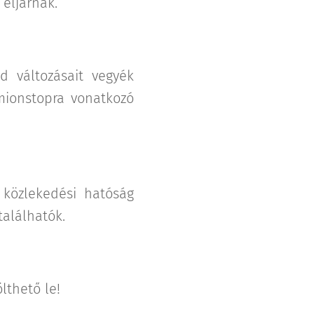
 eljárnak.
d változásait vegyék
mionstopra vonatkozó
k közlekedési hatóság
találhatók.
ölthető le!