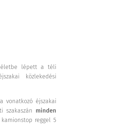
életbe lépett a téli
szakai közlekedési
a vonatkozó éjszakai
tti szakaszán
minden
A kamionstop reggel 5