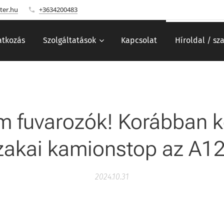
ter.hu
+3634200483
tkozás
Szolgáltatások
Kapcsolat
Híroldal / sz
m fuvarozók! Korábban 
zakai kamionstop az A1
2024.10.31