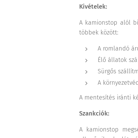
Kivételek:
A kamionstop alól bi
többek között:
A romlandó áru
Élő állatok szá
Sürgős szállí
A környezetvé
A mentesítés iránti k
Szankciók:
A kamionstop megsér