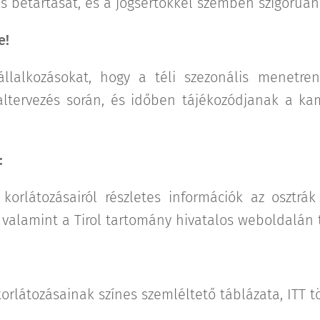
ás betartását, és a jogsértőkkel szemben szigorúan
e!
állalkozásokat, hogy a téli szezonális menetren
altervezés során, és időben tájékozódjanak a ka
:
korlátozásairól részletes információk az osztrá
 valamint a Tirol tartomány hivatalos weboldalán 
orlátozásainak színes szemléltető táblázata, ITT t