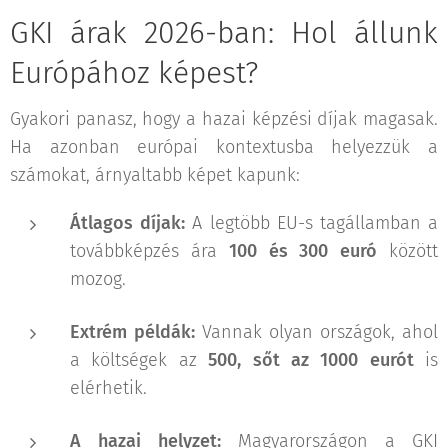
GKI árak 2026-ban: Hol állunk
Európához képest?
Gyakori panasz, hogy a hazai képzési díjak magasak.
Ha azonban európai kontextusba helyezzük a
számokat, árnyaltabb képet kapunk:
Átlagos díjak:
A legtöbb EU-s tagállamban a
továbbképzés ára
100 és 300 euró
között
mozog.
Extrém példák:
Vannak olyan országok, ahol
a költségek az
500, sőt az 1000 eurót
is
elérhetik.
A hazai helyzet:
Magyarországon a GKI