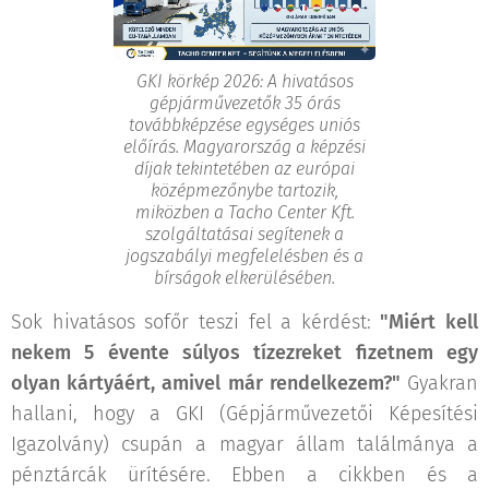
GKI körkép 2026: A hivatásos
gépjárművezetők 35 órás
továbbképzése egységes uniós
előírás. Magyarország a képzési
díjak tekintetében az európai
középmezőnybe tartozik,
miközben a Tacho Center Kft.
szolgáltatásai segítenek a
jogszabályi megfelelésben és a
bírságok elkerülésében.
Sok hivatásos sofőr teszi fel a kérdést:
"Miért kell
nekem 5 évente súlyos tízezreket fizetnem egy
olyan kártyáért, amivel már rendelkezem?"
Gyakran
hallani, hogy a GKI (Gépjárművezetői Képesítési
Igazolvány) csupán a magyar állam találmánya a
pénztárcák ürítésére. Ebben a cikkben és a