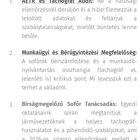
AETR és Tachográf Audit
:
Ne a hatósági
ellenőrzésnél derüljön ki a hiba! Elemezzük a
letöltött adatokat és feltárjuk a
szabálytalanságokat, mielőtt büntetés lenne
belőle.
Munkaügyi és Bérügyintézési Megfelelőség
:
A sofőrök bérszámfejtése és a munkaidő-
nyilvántartás összhangja (tachográf vs.
jelenléti ív) kritikus pont. Mi levesszük ezt a
terhet a válladról.
Bírságmegelőző Sofőr Tanácsadás:
Egyedi
oktatásaink során megtanítjuk a
járművezetőknek a helyes tachográf-
használatot és a pihenőidő-szabályokat, ami
a 2026-os szigorú ellenőrzések mellett a