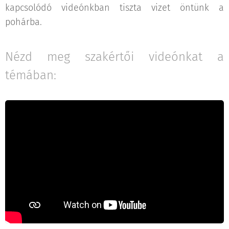
kapcsolódó videónkban tiszta vizet öntünk a
pohárba.
Nézd meg szakértői videónkat a
témában: