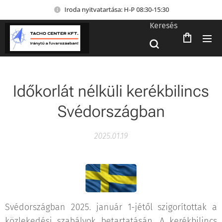
Iroda nyitvatartása: H-P 08:30-15:30
Keresés
Időkorlát nélküli kerékbilincs
Svédországban
2025.01.19
Svédországban 2025. január 1-jétől szigorítottak a
közlekedési szabályok betartatásán. A kerékbilincs