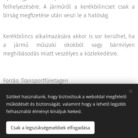
felhelyezésére. A járműről a kerékbilincset csak a
bírság megfizetése után veszi le a hatóság.
Kerékbilincs alkalmazására akkor is sor kerülhet, ha
a jármű műszaki okokból vagy bármilyen
meghibásodás miatt veszélyes a közlekedésre.
Forrás: Transportföretagen
Sütiket használunk, hogy biztosítsuk a weboldal megfelelő
működését és biztonságát, valamint hogy a lehető legjobb
Share
felhasználói élményt kínáljuk Neked.
Csak a legszükségesebbek elfogadása