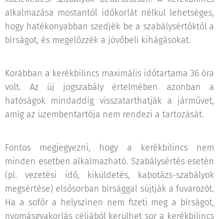
alkalmazása mostantól időkorlát nélkül lehetséges,
hogy hatékonyabban szedjék be a szabálysértőktől a
bírságot, és megelőzzék a jövőbeli kihágásokat.
Korábban a kerékbilincs maximális időtartama 36 óra
volt. Az új jogszabály értelmében azonban a
hatóságok mindaddig visszatarthatják a járművet,
amíg az üzembentartója nem rendezi a tartozását.
Fontos megjegyezni, hogy a kerékbilincs nem
minden esetben alkalmazható. Szabálysértés esetén
(pl. vezetési idő, kiküldetés, kabotázs-szabályok
megsértése) elsősorban bírsággal sújtják a fuvarozót.
Ha a sofőr a helyszínen nem fizeti meg a bírságot,
nyomásgyakorlás céljából kerülhet sor a kerékbilincs