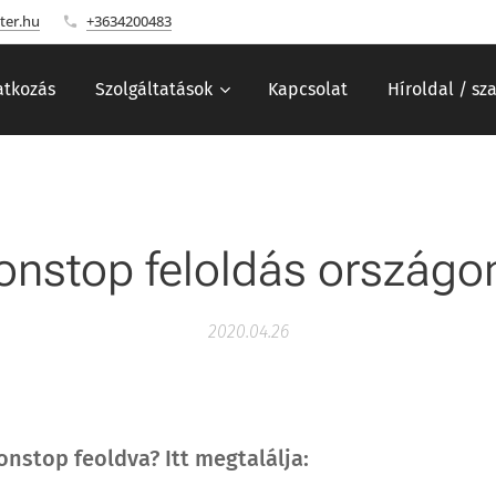
ter.hu
+3634200483
tkozás
Szolgáltatások
Kapcsolat
Híroldal / sz
nstop feloldás országo
2020.04.26
onstop feoldva? Itt megtalálja: