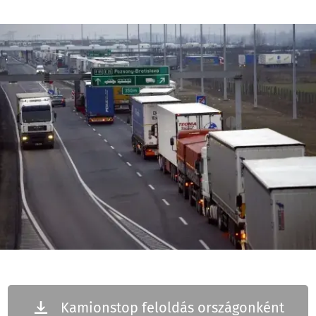
Kamionstop feloldás országonként