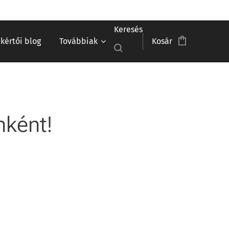
Keresés
akértői blog
Továbbiak
Kosár
nként!