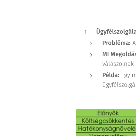
Ügyfélszolgála
Probléma:
A
MI Megoldás
válaszolnak
Példa:
Egy m
ügyfélszolgá