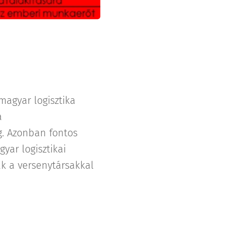
magyar logisztika
a
g. Azonban fontos
yar logisztikai
k a versenytársakkal