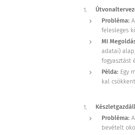
Útvonaltervez
Probléma:
A
felesleges k
MI Megoldás
adatai) alap
fogyasztást é
Példa:
Egy m
kal csökken
Készletgazdál
Probléma:
A 
bevételt oko