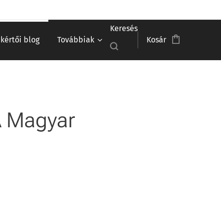
Keresés
akértői blog
Továbbiak
Kosár
 A Magyar