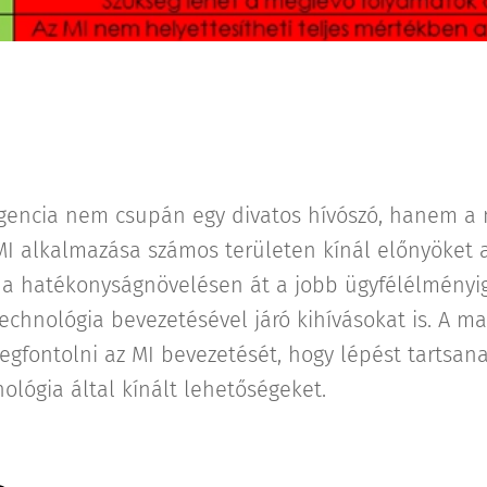
igencia nem csupán egy divatos hívószó, hanem a 
 MI alkalmazása számos területen kínál előnyöket 
 a hatékonyságnövelésen át a jobb ügyfélélményi
technológia bevezetésével járó kihívásokat is. A mag
fontolni az MI bevezetését, hogy lépést tartsana
ológia által kínált lehetőségeket.