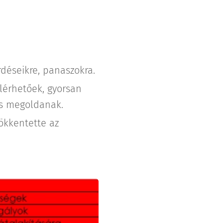
déseikre, panaszokra.
elérhetőek, gyorsan
is megoldanak.
ökkentette az