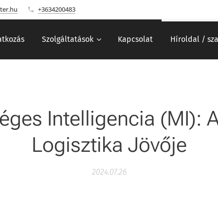
ter.hu
+3634200483
tkozás
Szolgáltatások
Kapcsolat
Híroldal / sz
ges Intelligencia (MI):
Logisztika Jövője
2024.07.26