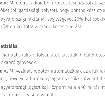
:
Az MI elemzi a korábbi értékesítési adatokat, sz
őket (pl. gazdasági helyzet), hogy pontos készlet-e
gyarországi raktár MI segítségével 20%-kal csökk
iközben javította a rendelkezésre állást.
atizálás:
 manuális raktári folyamatok lassúak, hibalehet
unkaerőigényesek.
:
Az MI vezérelt robotok automatizálják az árukira
ást, növelve a hatékonyságot és csökkentve a hibá
gyarországi logisztikai központ MI alapú raktári 
fel a komissiózási folyamatot.