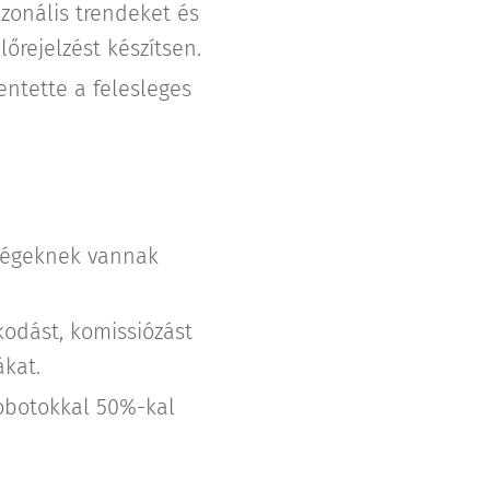
ezonális trendeket és
lőrejelzést készítsen.
entette a felesleges
őségeknek vannak
kodást, komissiózást
kat.
robotokkal 50%-kal