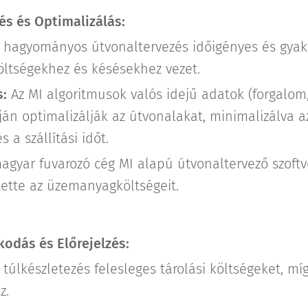
és és Optimalizálás:
 hagyományos útvonaltervezés időigényes és gyak
öltségekhez és késésekhez vezet.
:
Az MI algoritmusok valós idejű adatok (forgalom,
ján optimalizálják az útvonalakat, minimalizálva
s a szállítási időt.
agyar fuvarozó cég MI alapú útvonaltervező szoftv
tette az üzemanyagköltségeit.
kodás és Előrejelzés:
túlkészletezés felesleges tárolási költségeket, mí
z.