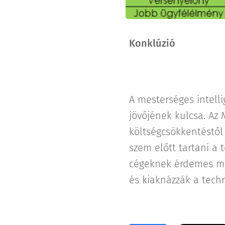
Konklúzió
A mesterséges intell
jövőjének kulcsa. Az
költségcsökkentéstől
szem előtt tartani a 
cégeknek érdemes meg
és kiaknázzák a techn