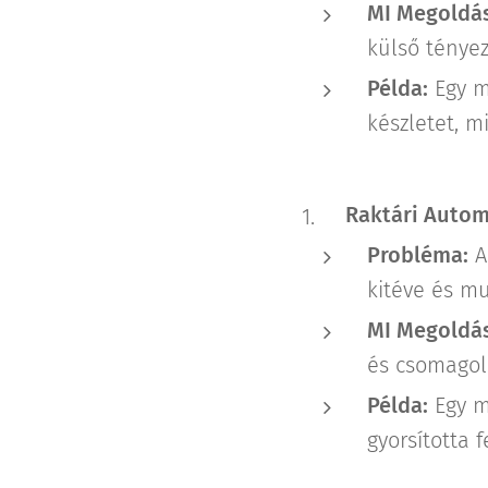
MI Megoldás
külső tényez
Példa:
Egy ma
készletet, m
Raktári Autom
Probléma:
A
kitéve és m
MI Megoldás
és csomagol
Példa:
Egy ma
gyorsította 