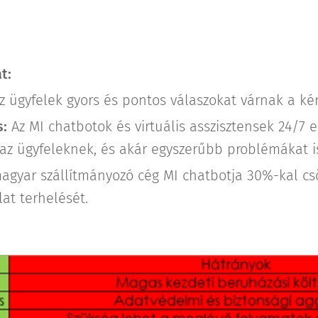
t:
z ügyfelek gyors és pontos válaszokat várnak a kér
:
Az MI chatbotok és virtuális asszisztensek 24/7 
 az ügyfeleknek, és akár egyszerűbb problémákat 
agyar szállítmányozó cég MI chatbotja 30%-kal cs
lat terhelését.