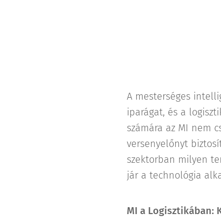
A mesterséges intell
iparágat, és a logisz
számára az MI nem cs
versenyelőnyt biztosí
szektorban milyen te
jár a technológia alk
MI a Logisztikában: 