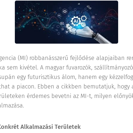
igencia (MI) robbanásszerű fejlődése alapjaiban 
tika sem kivétel. A magyar fuvarozók, szállítmányoz
upán egy futurisztikus álom, hanem egy kézzelfog
that a piacon. Ebben a cikkben bemutatjuk, hogy a
rületeken érdemes bevetni az MI-t, milyen előnyök
almazása.
Konkrét Alkalmazási Területek