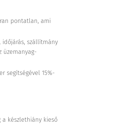
ran pontatlan, ami
 időjárás, szállítmány
 az üzemanyag-
er segítségével 15%-
g a készlethiány kieső