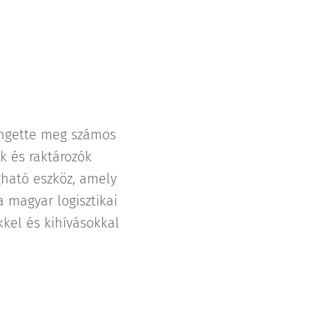
rengette meg számos
ók és raktározók
ható eszköz, amely
 magyar logisztikai
kel és kihívásokkal