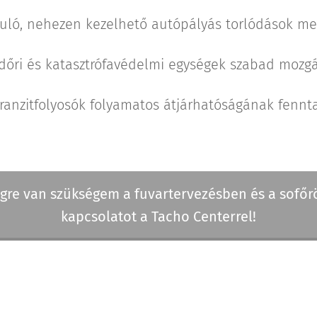
kuló, nehezen kezelhető autópályás torlódások me
dőri és katasztrófavédelmi egységek szabad mozgá
ranzitfolyosók folyamatos átjárhatóságának fennta
gre van szükségem a fuvartervezésben és a sofőr
kapcsolatot a Tacho Centerrel!