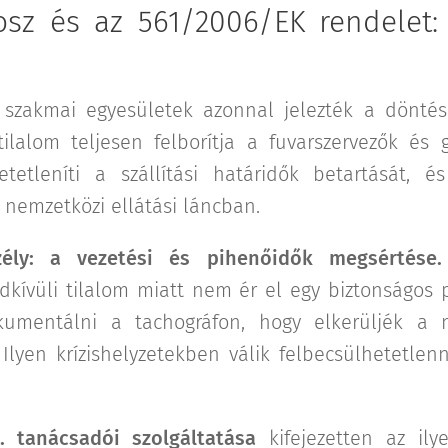
áosz és az 561/2006/EK rendelet
szakmai egyesületek azonnal jelezték a dönté
tilalom teljesen felborítja a fuvarszervezők és
etetleníti a szállítási határidők betartását, é
s nemzetközi ellátási láncban.
ély: a vezetési és pihenőidők megsértése.
dkívüli tilalom miatt nem ér el egy biztonságos 
kumentálni a tachográfon, hogy elkerüljék a m
 Ilyen krízishelyzetekben válik felbecsülhetetlenn
. tanácsadói szolgáltatása
kifejezetten az ilye