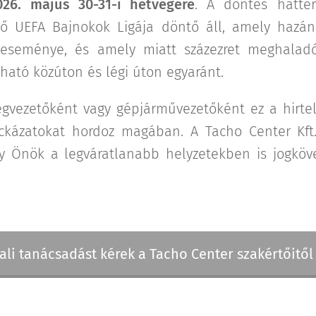
026. május 30-31-i hétvégére
. A döntés hátte
ő UEFA Bajnokok Ligája döntő áll, amely hazán
teseménye, és amely miatt százezret meghalad
ható közúton és légi úton egyaránt.
égvezetőként vagy gépjárművezetőként ez a hirte
ckázatokat hordoz magában. A Tacho Center Kft.
y Önök a legváratlanabb helyzetekben is jogkö
i tanácsadást kérek a Tacho Center szakértőitől a