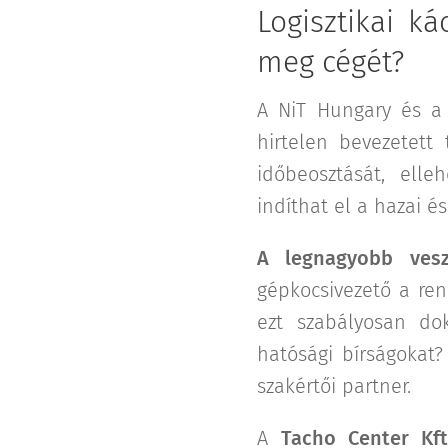
Logisztikai k
meg cégét?
A NiT Hungary és a 
hirtelen bevezetett 
időbeosztását, elleh
indíthat el a hazai é
A legnagyobb vesz
gépkocsivezető a ren
ezt szabályosan do
hatósági bírságokat?
szakértői partner.
A
Tacho Center Kft