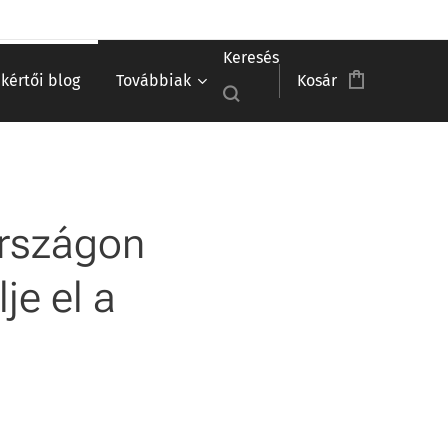
Keresés
akértői blog
Továbbiak
Kosár
országon
je el a