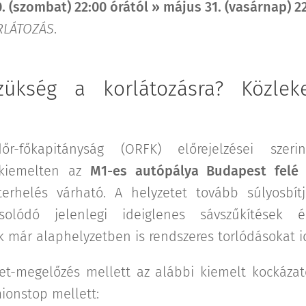
. (szombat) 22:00 órától » május 31. (vasárnap) 2
RLÁTOZÁS
.
zükség a korlátozásra? Közleke
r-főkapitányság (ORFK) előrejelzései szeri
– kiemelten az
M1-es autópálya Budapest felé 
 terhelés várható. A helyzetet tovább súlyosbí
csolódó jelenlegi ideiglenes sávszűkítések é
k már alaphelyzetben is rendszeres torlódásokat i
et-megelőzés mellett az alábbi kiemelt kockázat
ionstop mellett: