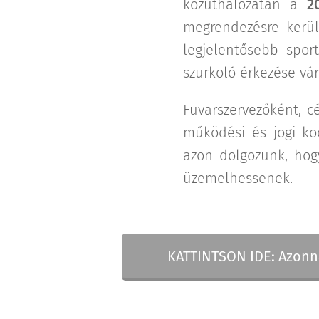
közúthálózatán a
2
megrendezésre kerül
legjelentősebb spor
szurkoló érkezése vár
Fuvarszervezőként, c
működési és jogi ko
azon dolgozunk, hog
üzemelhessenek.
👉 KATTINTSON IDE: Azonnal