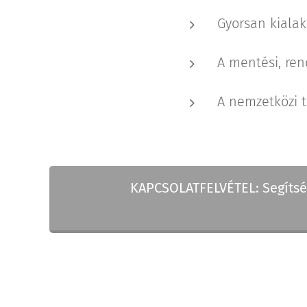
Gyorsan kiala
A mentési, ren
A nemzetközi t
👉 KAPCSOLATFELVÉTEL: Segítsé