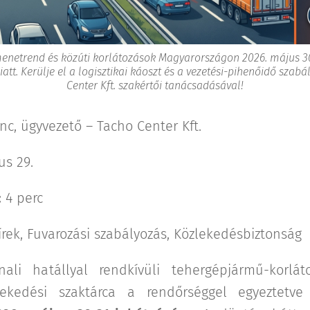
enetrend és közúti korlátozások Magyarországon 2026. május 3
tt. Kerülje el a logisztikai káoszt és a vezetési-pihenőidő szabál
Center Kft. szakértői tanácsadásával!
nc, ügyvezető – Tacho Center Kft.
us 29.
:
4 perc
írek, Fuvarozási szabályozás, Közlekedésbiztonság
ali hatállyal rendkívüli tehergépjármű-korlát
ekedési szaktárca a rendőrséggel egyeztetve 