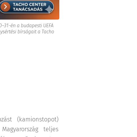
0–31-én a budapesti UEFA
ysértési bírságait a Tacho
ozást (kamionstopot)
Magyarország teljes