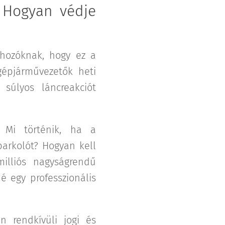
: Hogyan védje
shozóknak, hogy ez a
 gépjárművezetők heti
s súlyos láncreakciót
Mi történik, ha a
parkolót? Hogyan kell
illiós nagyságrendű
é egy professzionális
n rendkívüli jogi és