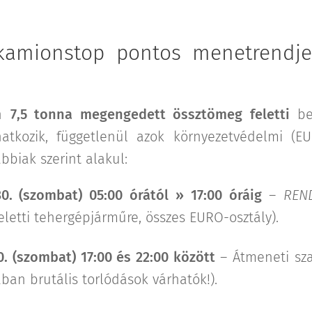
 kamionstop pontos menetrendje
en
7,5 tonna megengedett össztömeg feletti
bel
atkozik, függetlenül azok környezetvédelmi (EU
ábbiak szerint alakul:
0. (szombat) 05:00 órától » 17:00 óráig
–
REND
feletti tehergépjárműre, összes EURO-osztály).
. (szombat) 17:00 és 22:00 között
– Átmeneti sza
ban brutális torlódások várhatók!).