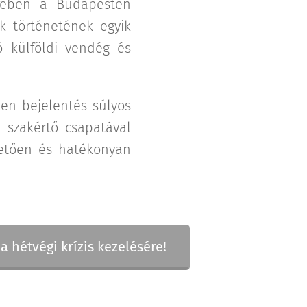
rében a Budapesten
k történetének egyik
ó külföldi vendég és
len bejelentés súlyos
 szakértő csapatával
vetően és hatékonyan
 hétvégi krízis kezelésére!