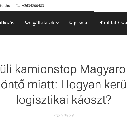
ter.hu
+3634200483
tkozás
Szolgáltatások
Kapcsolat
Híroldal / sz
üli kamionstop Magyar
öntő miatt: Hogyan kerül
logisztikai káoszt?
2026.05.29