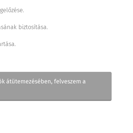
gelőzése.
sának biztosítása.
rtása.
ök átütemezésében, felveszem a