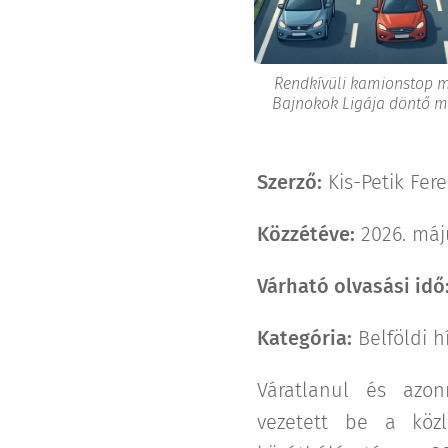
Rendkívüli kamionstop m
Bajnokok Ligája döntő mia
Szerző:
Kis-Petik Fere
Közzétéve:
2026. máj
Várható olvasási idő
Kategória:
Belföldi h
Váratlanul és azonn
vezetett be a közl