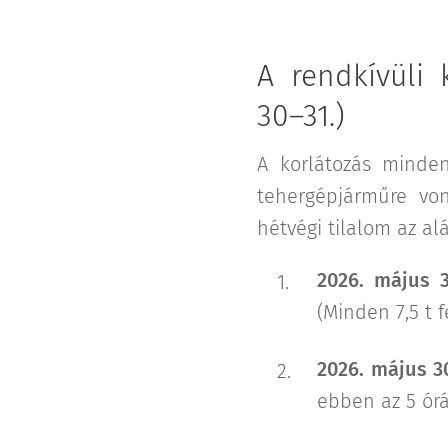
A rendkívüli
30–31.)
A korlátozás mind
tehergépjárműre von
hétvégi tilalom az al
2026. május 3
(Minden 7,5 t 
2026. május 30
ebben az 5 órá