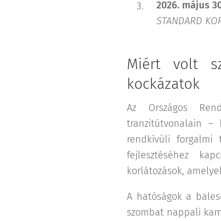
2026. május 30
STANDARD KO
Miért volt s
kockázatok
Az Országos Rendő
tranzitútvonalain 
rendkívüli forgalmi
fejlesztéséhez kap
korlátozások, amelye
A hatóságok a bales
szombat nappali kam