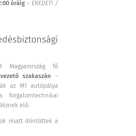
2:00 óráig
–
EREDETI /
désbiztonsági
nt Magyarország fő
vezető szakaszán
–
tják az M1 autópálya
s forgalomtechnikai
déznek elő.
ok miatt döntöttek a