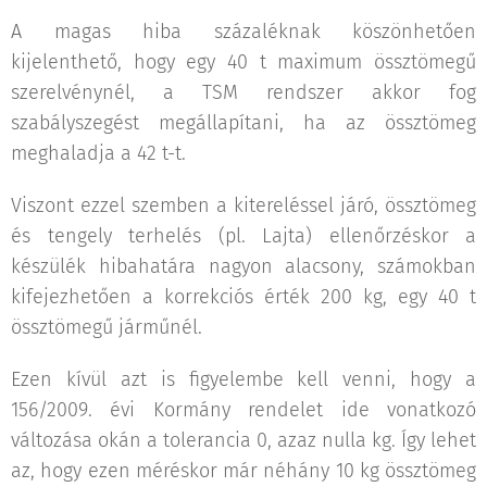
A magas hiba százaléknak köszönhetően
kijelenthető, hogy egy 40 t maximum össztömegű
szerelvénynél, a TSM rendszer akkor fog
szabályszegést megállapítani, ha az össztömeg
meghaladja a 42 t-t.
Viszont ezzel szemben a kitereléssel járó, össztömeg
és tengely terhelés (pl. Lajta) ellenőrzéskor a
készülék hibahatára nagyon alacsony, számokban
kifejezhetően a korrekciós érték 200 kg, egy 40 t
össztömegű járműnél.
Ezen kívül azt is figyelembe kell venni, hogy a
156/2009. évi Kormány rendelet ide vonatkozó
változása okán a tolerancia 0, azaz nulla kg. Így lehet
az, hogy ezen méréskor már néhány 10 kg össztömeg