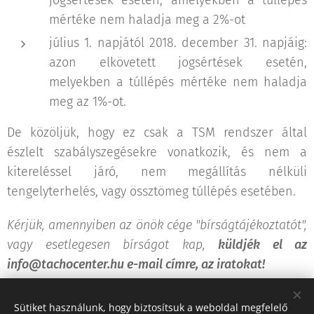
jogsértések esetén, amelyekben a túllépés
mértéke nem haladja meg a 2%-ot
július 1. napjától 2018. december 31. napjáig:
azon elkövetett jogsértések esetén,
melyekben a túllépés mértéke nem haladja
meg az 1%-ot.
De közöljük, hogy ez csak a TSM rendszer által
észlelt szabályszegésekre vonatkozik, és nem a
kitereléssel járó, nem megállítás nélküli
tengelyterhelés, vagy össztömeg túllépés esetében.
Kérjük, amennyiben az önök cége "bírságtájékoztatót",
vagy esetlegesen bírságot kap,
küldjék el az
info@tachocenter.hu e-mail címre, az iratokat!
Sütiket használunk, hogy biztosítsuk a weboldal megfelelő