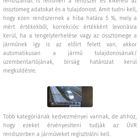
rendszámát is felismeri a rendszer és kikeresi az
össztömeg adatokat és a tulajdonost. Amit tudni kell,
hogy ezen rendszernek a hiba határa 5 %, mely a
mért értékekből, korrekciós értékként levonásra
kerül, ha a tengelyterhelése vagy az össztömege a
járműnek így is az előírt felett van, akkor
automatikusan a jármű tulajdonosának/
üzembentartójának, bírság határozat kerül
megküldésre.
Több kategóriának kedvezményei vannak, de ahhoz,
hogy ezeket érvényesíteni tudják az ÚVR
rendszerben a járműveket regisztrálni kell.