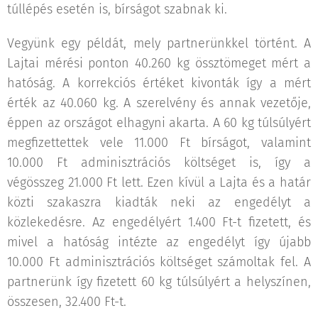
túllépés esetén is, bírságot szabnak ki.
Vegyünk egy példát, mely partnerünkkel történt. A
Lajtai mérési ponton 40.260 kg össztömeget mért a
hatóság. A korrekciós értéket kivonták így a mért
érték az 40.060 kg. A szerelvény és annak vezetője,
éppen az országot elhagyni akarta. A 60 kg túlsúlyért
megfizettettek vele 11.000 Ft bírságot, valamint
10.000 Ft adminisztrációs költséget is, így a
végösszeg 21.000 Ft lett. Ezen kívül a Lajta és a határ
közti szakaszra kiadták neki az engedélyt a
közlekedésre. Az engedélyért 1.400 Ft-t fizetett, és
mivel a hatóság intézte az engedélyt így újabb
10.000 Ft adminisztrációs költséget számoltak fel. A
partnerünk így fizetett 60 kg túlsúlyért a helyszínen,
összesen, 32.400 Ft-t.