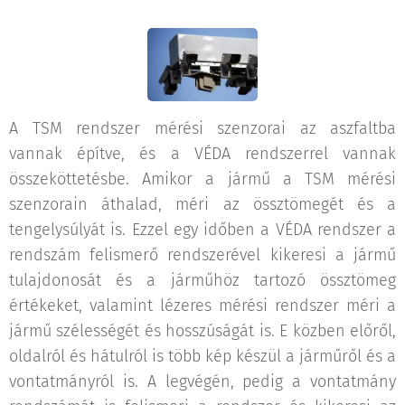
A TSM rendszer mérési szenzorai az aszfaltba
vannak építve, és a VÉDA rendszerrel vannak
összeköttetésbe. Amikor a jármű a TSM mérési
szenzorain áthalad, méri az össztömegét és a
tengelysúlyát is. Ezzel egy időben a VÉDA rendszer a
rendszám felismerő rendszerével kikeresi a jármű
tulajdonosát és a járműhöz tartozó össztömeg
értékeket, valamint lézeres mérési rendszer méri a
jármű szélességét és hosszúságát is. E közben előről,
oldalról és hátulról is több kép készül a járműről és a
vontatmányról is. A legvégén, pedig a vontatmány