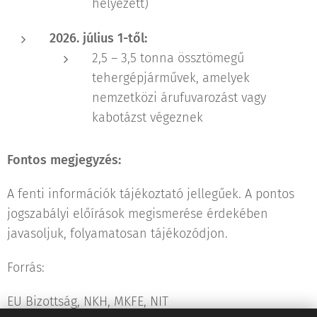
helyezett)
2026. július 1-től:
2,5 – 3,5 tonna össztömegű
tehergépjárművek, amelyek
nemzetközi árufuvarozást vagy
kabotázst végeznek
Fontos megjegyzés:
A fenti információk tájékoztató jellegűek. A pontos
jogszabályi előírások megismerése érdekében
javasoljuk, folyamatosan tájékozódjon.
Forrás:
EU Bizottság, NKH, MKFE, NIT