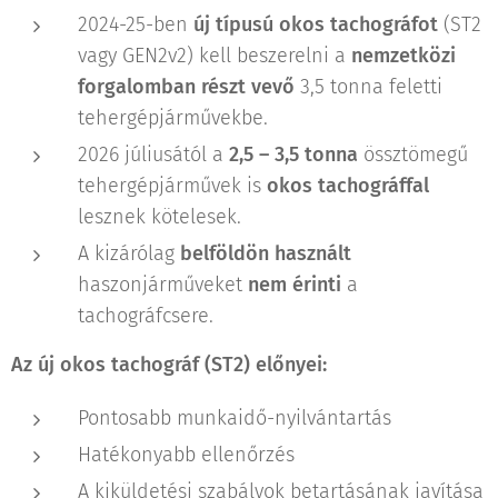
2024-25-ben
új típusú okos tachográfot
(ST2
vagy GEN2v2) kell beszerelni a
nemzetközi
forgalomban részt vevő
3,5 tonna feletti
tehergépjárművekbe.
2026 júliusától a
2,5 – 3,5 tonna
össztömegű
tehergépjárművek is
okos tachográffal
lesznek kötelesek.
A kizárólag
belföldön használt
haszonjárműveket
nem érinti
a
tachográfcsere.
Az új okos tachográf (ST2) előnyei:
Pontosabb munkaidő-nyilvántartás
Hatékonyabb ellenőrzés
A kiküldetési szabályok betartásának javítása