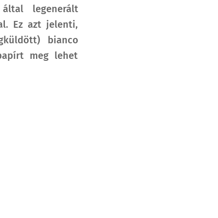
ltal legenerált
. Ez azt jelenti,
küldött) bianco
papírt meg lehet