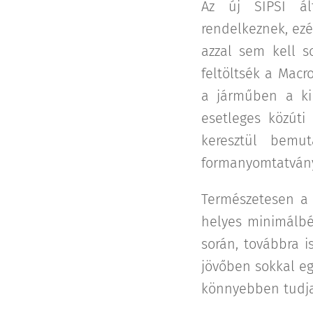
Az új SIPSI ál
rendelkeznek, ezé
azzal sem kell so
feltöltsék a Macr
a járműben a ki
esetleges közúti
keresztül bemut
formanyomtatvány
Természetesen a 
helyes minimálbér
során, továbbra is
jövőben sokkal eg
könnyebben tudja 