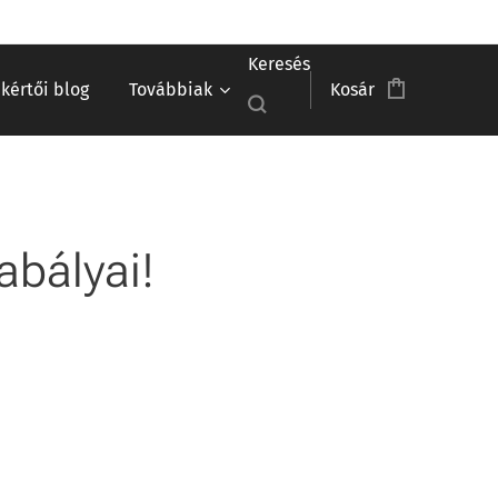
Keresés
akértői blog
Továbbiak
Kosár
abályai!