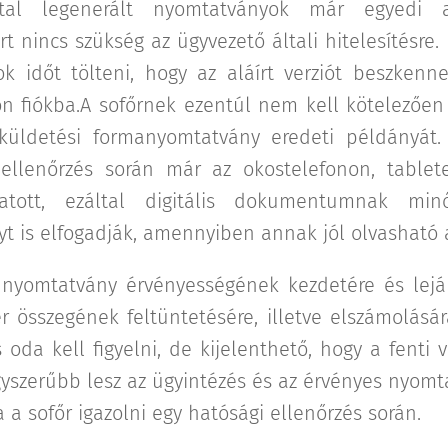
tal legenerált nyomtatványok már egyedi a
rt nincs szükség az ügyvezető általi hitelesítésre.
k időt tölteni, hogy az aláírt verziót beszkenn
on fiókba.A sofőrnek ezentúl nem kell kötelezőe
küldetési formanyomtatvány eredeti példányát.
 ellenőrzés során már az okostelefonon, table
atott, ezáltal digitális dokumentumnak minő
t is elfogadják, amennyiben annak jól olvasható
nyomtatvány érvényességének kezdetére és lejár
 összegének feltüntetésére, illetve elszámolásá
 oda kell figyelni, de kijelenthető, hogy a fenti 
yszerűbb lesz az ügyintézés és az érvényes nyomt
a sofőr igazolni egy hatósági ellenőrzés során.