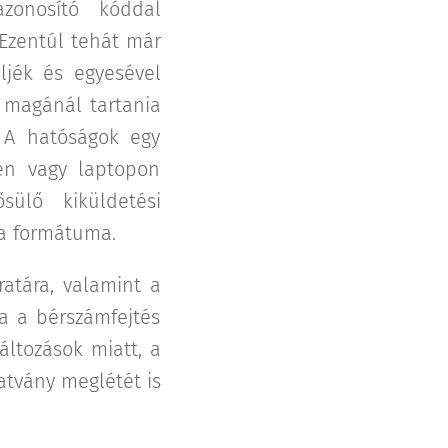
zonosító kóddal
 Ezentúl tehát már
eljék és egyesével
n magánál tartania
 A hatóságok egy
ten vagy laptopon
sülő kiküldetési
 a formátuma.
atára, valamint a
ra a bérszámfejtés
változások miatt, a
atvány meglétét is