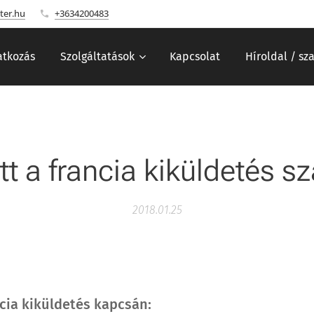
ter.hu
+3634200483
tkozás
Szolgáltatások
Kapcsolat
Híroldal / sz
tt a francia kiküldetés sz
2018.01.25
cia kiküldetés kapcsán: