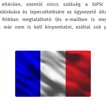
 eltérően, ezentúl nincs szükség a SIPSI á
áírására és lepecsételésére az ügyvezető által
fiókban megtalálható (és e-mailben is meg
 már nem is kell kinyomtatni, ezáltal sok 