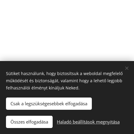
Sütiket használunk, hogy biztosítsuk a weboldal megfelelő
működését és biztonságát, valamint hogy a lehető legjobb
felhasználói élményt kínáljuk Neked.
Csak a legszükségesebbek elfogadása
"Iránytű a fuvarozásban!"
Összes elfogadása
Haladó beállítások megnyitása
Tacho Center
Sütik